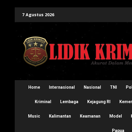
Skip
7 Agustus 2026
to
content
Home
Internasional
Nasional
TNI
Pol
Kriminal
Lembaga
Kejagung RI
Kement
Music
Kalimantan
Keamanan
Model
Papua