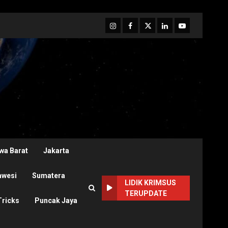
Instagram
Facebook
Twitter
Linkedin
Youtube
wa Barat
Jakarta
awesi
Sumatera
LIDIK KRIMSUS
TERUPDATE
Tricks
Puncak Jaya