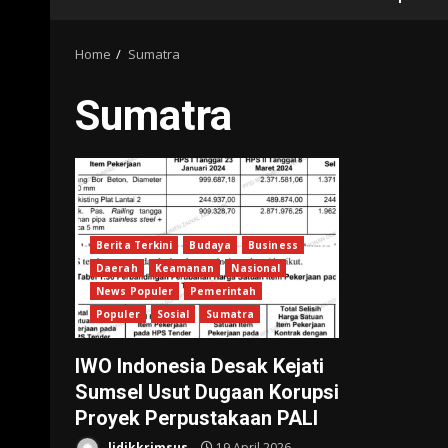
Home
Sumatra
Sumatra
Berita Terkini
Budaya
Business
Daerah
Keamanan
Nasional
News Populer
Pemerintah
Populer
Sosial
Sumatra
IWO Indonesia Desak Kejati
Sumsel Usut Dugaan Korupsi
Proyek Perpustakaan PALI
lidikkrimsus
19 April 2026