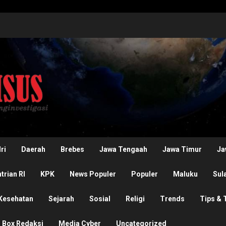
ri
Daerah
Brebes
Jawa Tengaah
Jawa Timur
Ja
rian RI
KPK
News Populer
Populer
Maluku
Sul
Kesehatan
Sejarah
Sosial
Religi
Trends
Tips & 
Box Redaksi
Media Cyber
Uncategorized