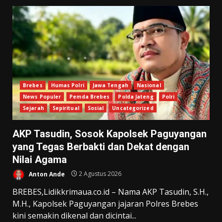
Brebes
Humas Polri
Jawa Tengah
Nasional
News Populer
Pemda Brebes
Polda Jateng
Polri
Sejarah
Sepiritual
Sosial
Uncategorized
AKP Tasudin, Sosok Kapolsek Paguyangan
yang Tegas Berbakti dan Dekat dengan
Nilai Agama
Anton Ande
2 Agustus 2026
BREBES,Lidikkrimaua.co.id – Nama AKP Tasudin, S.H.,
M.H., Kapolsek Paguyangan jajaran Polres Brebes
kini semakin dikenal dan dicintai...