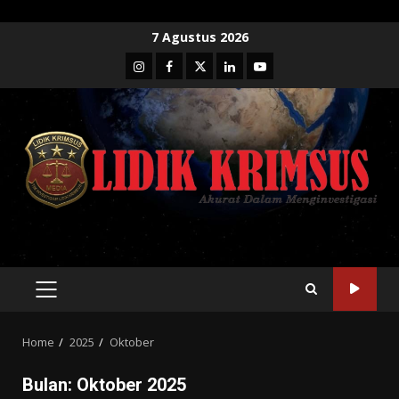
Skip
7 Agustus 2026
to
Instagram
Facebook
Twitter
Linkedin
Youtube
content
PRIMARY
MENU
Home
2025
Oktober
Bulan:
Oktober 2025