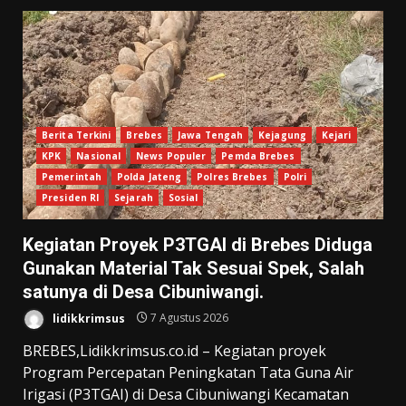
Berita Terkini
Brebes
Jawa Tengah
Kejagung
Kejari
KPK
Nasional
News Populer
Pemda Brebes
Pemerintah
Polda Jateng
Polres Brebes
Polri
Presiden RI
Sejarah
Sosial
Kegiatan Proyek P3TGAI di Brebes Diduga
Gunakan Material Tak Sesuai Spek, Salah
satunya di Desa Cibuniwangi.
lidikkrimsus
7 Agustus 2026
BREBES,Lidikkrimsus.co.id – Kegiatan proyek
Program Percepatan Peningkatan Tata Guna Air
Irigasi (P3TGAI) di Desa Cibuniwangi Kecamatan