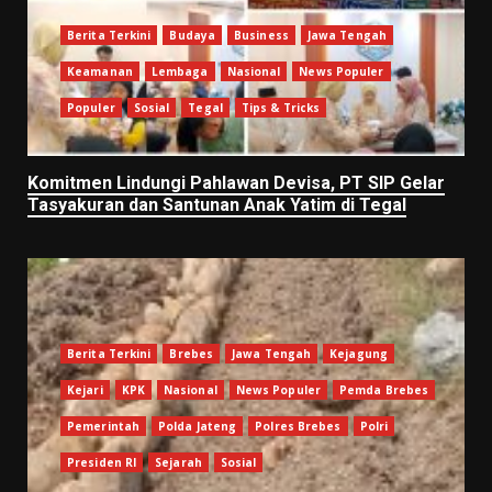
Berita Terkini
Budaya
Business
Jawa Tengah
Keamanan
Lembaga
Nasional
News Populer
Populer
Sosial
Tegal
Tips & Tricks
Komitmen Lindungi Pahlawan Devisa, PT SIP Gelar
Tasyakuran dan Santunan Anak Yatim di Tegal
Berita Terkini
Brebes
Jawa Tengah
Kejagung
Kejari
KPK
Nasional
News Populer
Pemda Brebes
Pemerintah
Polda Jateng
Polres Brebes
Polri
Presiden RI
Sejarah
Sosial