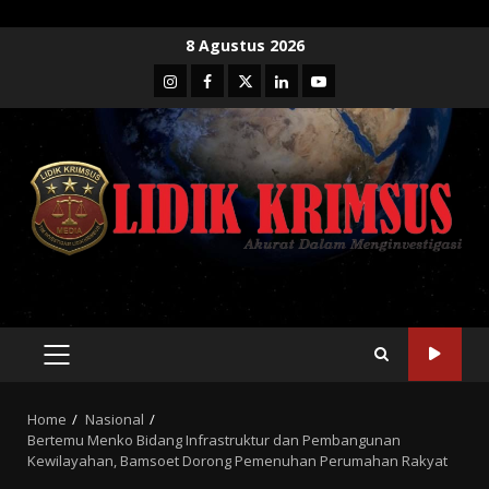
Skip
8 Agustus 2026
to
Instagram
Facebook
Twitter
Linkedin
Youtube
content
PRIMARY
MENU
Home
Nasional
Bertemu Menko Bidang Infrastruktur dan Pembangunan
Kewilayahan, Bamsoet Dorong Pemenuhan Perumahan Rakyat