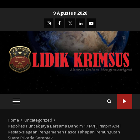
Skip
9 Agustus 2026
to
Instagram
Facebook
Twitter
Linkedin
Youtube
content
PRIMARY
MENU
Home
Uncategorized
Kapolres Puncak Jaya Bersama Dandim 1714/PJ Pimpin Apel
Kesiap-siagaan Pengamanan Pasca Tahapan Pemungutan
Suara Pilkada Serentak