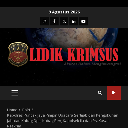
Skip
9 Agustus 2026
to
Instagram
Facebook
Twitter
Linkedin
Youtube
content
PRIMARY
MENU
Home
Polri
Kapolres Puncak Jaya Pimpin Upacara Sertijab dan Pengukuhan
Jabatan Kabag Ops, Kabag Ren, Kapolsek Ilu dan Ps. Kasat
Reskrim