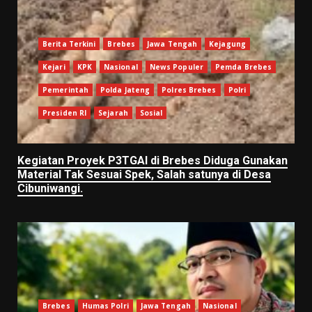
Berita Terkini
Brebes
Jawa Tengah
Kejagung
Kejari
KPK
Nasional
News Populer
Pemda Brebes
Pemerintah
Polda Jateng
Polres Brebes
Polri
Presiden RI
Sejarah
Sosial
Kegiatan Proyek P3TGAI di Brebes Diduga Gunakan
Material Tak Sesuai Spek, Salah satunya di Desa
Cibuniwangi.
Brebes
Humas Polri
Jawa Tengah
Nasional