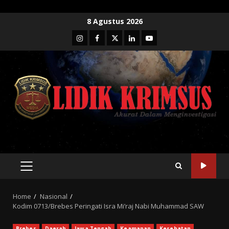
Skip
8 Agustus 2026
to
Instagram
Facebook
Twitter
Linkedin
Youtube
content
PRIMARY
MENU
Home
Nasional
Kodim 0713/Brebes Peringati Isra Mi’raj Nabi Muhammad SAW
Brebes
Daerah
Jawa Tengah
Keamanan
Kesehatan