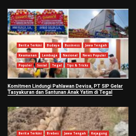
Berita Terkini
Budaya
Business
Jawa Tengah
Keamanan
Lembaga
Nasional
News Populer
Populer
Sosial
Tegal
Tips & Tricks
Komitmen Lindungi Pahlawan Devisa, PT SIP Gelar
Tasyakuran dan Santunan Anak Yatim di Tegal
Berita Terkini
Brebes
Jawa Tengah
Kejagung