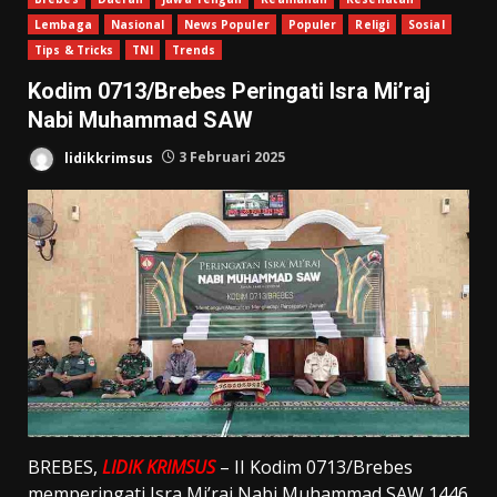
Lembaga
Nasional
News Populer
Populer
Religi
Sosial
Tips & Tricks
TNI
Trends
Kodim 0713/Brebes Peringati Isra Mi’raj
Nabi Muhammad SAW
lidikkrimsus
3 Februari 2025
BREBES,
LIDIK KRIMSUS
– II Kodim 0713/Brebes
memperingati Isra Mi’raj Nabi Muhammad SAW 1446