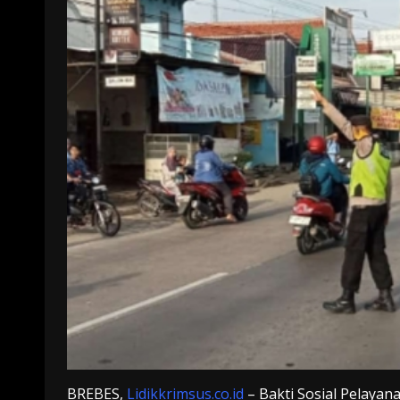
BREBES,
Lidikkrimsus.co.id
– Bakti Sosial Pelaya