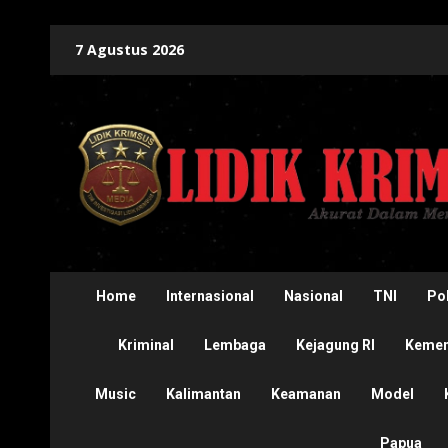
Skip
7 Agustus 2026
to
content
Home
Internasional
Nasional
TNI
Pol
Kriminal
Lembaga
Kejagung RI
Kement
Music
Kalimantan
Keamanan
Model
Papua