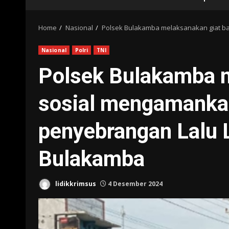
Home
Nasional
Polsek Bulakamba melaksanakan giat ba
Nasional
Polri
TNI
Polsek Bulakamba m
sosial mengamanka
penyebrangan Lalu L
Bulakamba
lidikkrimsus
4 Desember 2024