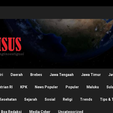
ri
Daerah
Brebes
Jawa Tengaah
Jawa Timur
Ja
rian RI
KPK
News Populer
Populer
Maluku
Sul
Kesehatan
Sejarah
Sosial
Religi
Trends
Tips & 
Box Redaksi
Media Cyber
Uncategorized