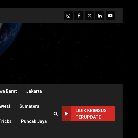
Instagram
Facebook
Twitter
Linkedin
Youtube
wa Barat
Jakarta
awesi
Sumatera
LIDIK KRIMSUS
TERUPDATE
Tricks
Puncak Jaya