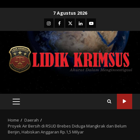
Skip
7 Agustus 2026
to
Instagram
Facebook
Twitter
Linkedin
Youtube
content
PRIMARY
MENU
Home
Daerah
Proyek Air Bersih di RSUD Brebes Diduga Mangkrak dan Belum
Berijin, Habiskan Anggaran Rp.1,5 Milyar