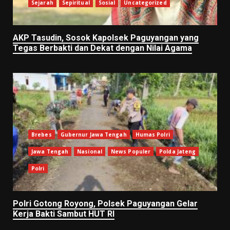
Sejarah
Sepiritual
Sosial
Uncategorized
AKP Tasudin, Sosok Kapolsek Paguyangan yang
Tegas Berbakti dan Dekat dengan Nilai Agama
Brebes
Gubernur Jawa Tengah
Humas Polri
Jawa Tengah
Nasional
News Populer
Polda Jateng
Polri
Polri Gotong Royong, Polsek Paguyangan Gelar
Kerja Bakti Sambut HUT RI