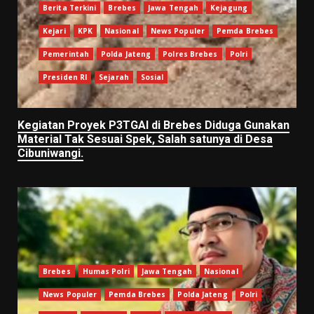
Berita Terkini
Brebes
Jawa Tengah
Kejagung
Kejari
KPK
Nasional
News Populer
Pemda Brebes
Pemerintah
Polda Jateng
Polres Brebes
Polri
Presiden RI
Sejarah
Sosial
Kegiatan Proyek P3TGAI di Brebes Diduga Gunakan
Material Tak Sesuai Spek, Salah satunya di Desa
Cibuniwangi.
Brebes
Humas Polri
Jawa Tengah
Nasional
News Populer
Pemda Brebes
Polda Jateng
Polri