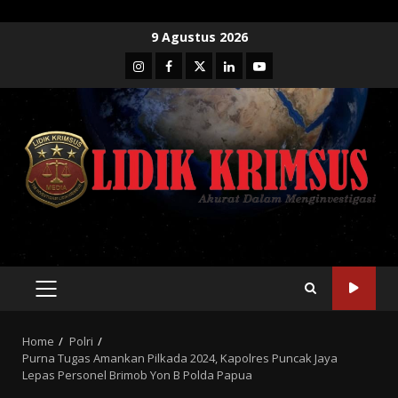
Skip
9 Agustus 2026
to
Instagram
Facebook
Twitter
Linkedin
Youtube
content
PRIMARY
MENU
Home
Polri
Purna Tugas Amankan Pilkada 2024, Kapolres Puncak Jaya
Lepas Personel Brimob Yon B Polda Papua