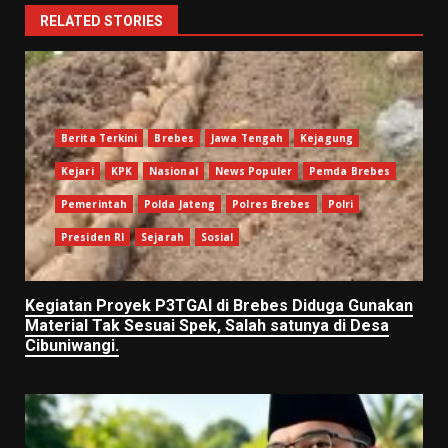
RELATED STORIES
Berita Terkini
Brebes
Jawa Tengah
Kejagung
Kejari
KPK
Nasional
News Populer
Pemda Brebes
Pemerintah
Polda Jateng
Polres Brebes
Polri
Presiden RI
Sejarah
Sosial
Kegiatan Proyek P3TGAI di Brebes Diduga Gunakan
Material Tak Sesuai Spek, Salah satunya di Desa
Cibuniwangi.