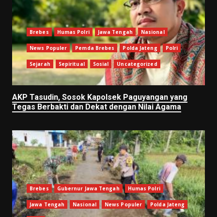
Brebes
Humas Polri
Jawa Tengah
Nasional
News Populer
Pemda Brebes
Polda Jateng
Polri
Sejarah
Sepiritual
Sosial
Uncategorized
AKP Tasudin, Sosok Kapolsek Paguyangan yang
Tegas Berbakti dan Dekat dengan Nilai Agama
Brebes
Gubernur Jawa Tengah
Humas Polri
Jawa Tengah
Nasional
News Populer
Polda Jateng