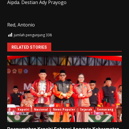
Aipda. Destian Ady Prayogo
Red, Antonio
jumlah pengunjung
338
RELATED STORIES
Kapolri
Nasional
News Populer
Sejarah
Semarang