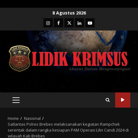
Skip
8 Agustus 2026
to
Instagram
Facebook
Twitter
Linkedin
Youtube
content
PRIMARY
MENU
Home
Nasional
Satlantas Polres Brebes melaksanakan kegiatan Rampchek
serentak dalam rangka kesiapan PAM Operasi Lilin Candi 2024 di
wilayah Kab Brebes