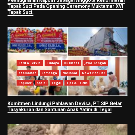
Peanugrahan Kapolri Sebagai Anggota Kehormatan
Tapak Suci Pada Opening Ceremony Muktamar XVI
Tapak Suci.
Berita Terkini
Budaya
Business
Jawa Tengah
Keamanan
Lembaga
Nasional
News Populer
Populer
Sosial
Tegal
Tips & Tricks
Komitmen Lindungi Pahlawan Devisa, PT SIP Gelar
Tasyakuran dan Santunan Anak Yatim di Tegal