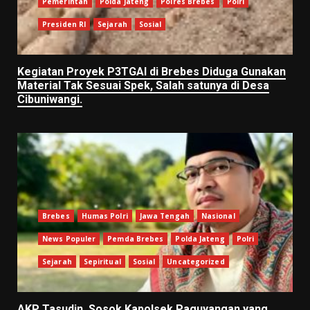
Pemerintah
Polda Jateng
Polres Brebes
Polri
Presiden RI
Sejarah
Sosial
Kegiatan Proyek P3TGAI di Brebes Diduga Gunakan
Material Tak Sesuai Spek, Salah satunya di Desa
Cibuniwangi.
Brebes
Humas Polri
Jawa Tengah
Nasional
News Populer
Pemda Brebes
Polda Jateng
Polri
Sejarah
Sepiritual
Sosial
Uncategorized
AKP Tasudin, Sosok Kapolsek Paguyangan yang