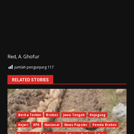
Red, A. Ghofur
jumlah pengunjung
117
RELATED STORIES
Berita Terkini
Brebes
Jawa Tengah
Kejagung
Kejari
KPK
Nasional
News Populer
Pemda Brebes