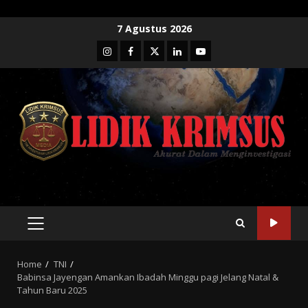
Skip
7 Agustus 2026
to
Instagram
Facebook
Twitter
Linkedin
Youtube
content
PRIMARY
MENU
Home
TNI
Babinsa Jayengan Amankan Ibadah Minggu pagi Jelang Natal &
Tahun Baru 2025