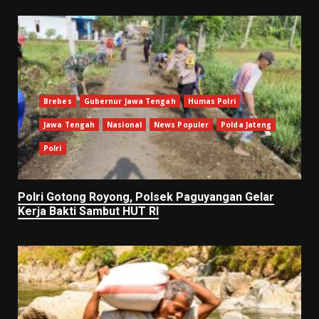
Brebes
Gubernur Jawa Tengah
Humas Polri
Jawa Tengah
Nasional
News Populer
Polda Jateng
Polri
Polri Gotong Royong, Polsek Paguyangan Gelar
Kerja Bakti Sambut HUT RI