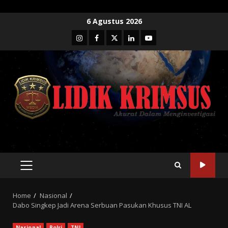
Skip
6 Agustus 2026
to
Instagram
Facebook
Twitter
Linkedin
Youtube
content
PRIMARY
MENU
Home
Nasional
Dabo Singkep Jadi Arena Serbuan Pasukan Khusus TNI AL
Nasional
Polri
TNI