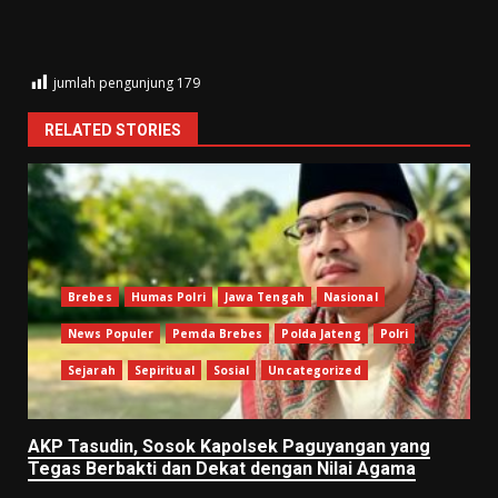
jumlah pengunjung
179
RELATED STORIES
Brebes
Humas Polri
Jawa Tengah
Nasional
News Populer
Pemda Brebes
Polda Jateng
Polri
Sejarah
Sepiritual
Sosial
Uncategorized
AKP Tasudin, Sosok Kapolsek Paguyangan yang
Tegas Berbakti dan Dekat dengan Nilai Agama