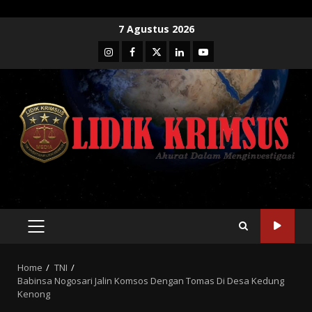
Skip
7 Agustus 2026
to
Instagram
Facebook
Twitter
Linkedin
Youtube
content
PRIMARY
MENU
Home
TNI
Babinsa Nogosari Jalin Komsos Dengan Tomas Di Desa Kedung
Kenong