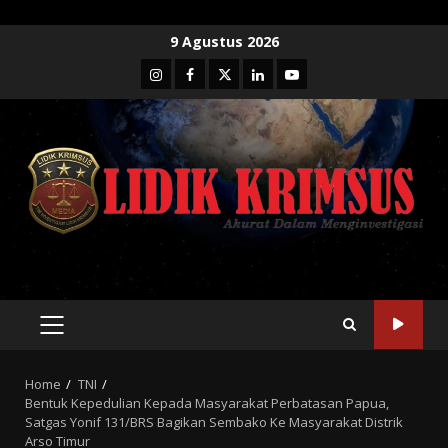
Skip
9 Agustus 2026
to
Instagram
Facebook
Twitter
Linkedin
Youtube
content
PRIMARY
MENU
Home
TNI
Bentuk Kepedulian Kepada Masyarakat Perbatasan Papua,
Satgas Yonif 131/BRS Bagikan Sembako Ke Masyarakat Distrik
Arso Timur