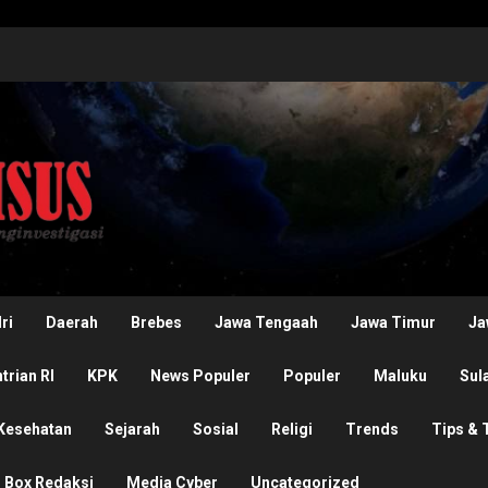
ri
Daerah
Brebes
Jawa Tengaah
Jawa Timur
Ja
rian RI
KPK
News Populer
Populer
Maluku
Sul
Kesehatan
Sejarah
Sosial
Religi
Trends
Tips & 
Box Redaksi
Media Cyber
Uncategorized