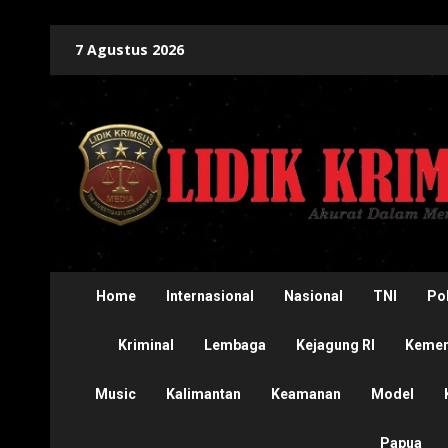
Skip
7 Agustus 2026
to
content
Home
Internasional
Nasional
TNI
Pol
Kriminal
Lembaga
Kejagung RI
Kement
Music
Kalimantan
Keamanan
Model
Papua