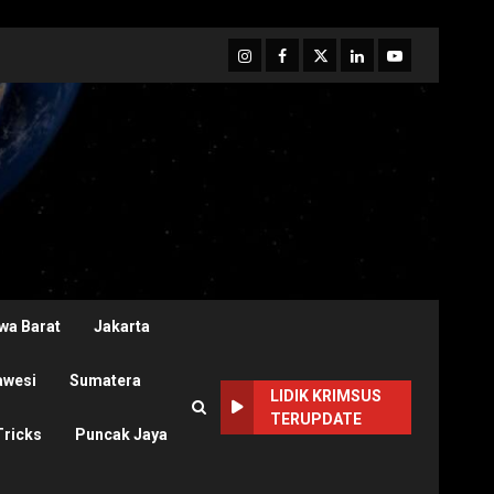
Instagram
Facebook
Twitter
Linkedin
Youtube
wa Barat
Jakarta
awesi
Sumatera
LIDIK KRIMSUS
TERUPDATE
Tricks
Puncak Jaya