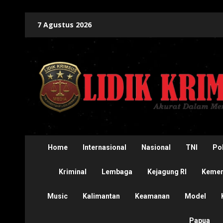
Skip
7 Agustus 2026
to
content
Home
Internasional
Nasional
TNI
Pol
Kriminal
Lembaga
Kejagung RI
Kement
Music
Kalimantan
Keamanan
Model
Papua