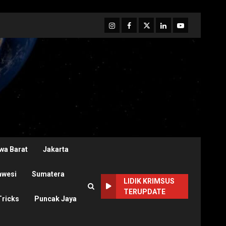
Instagram
Facebook
Twitter
Linkedin
Youtube
wa Barat
Jakarta
awesi
Sumatera
LIDIK KRIMSUS
TERUPDATE
Tricks
Puncak Jaya