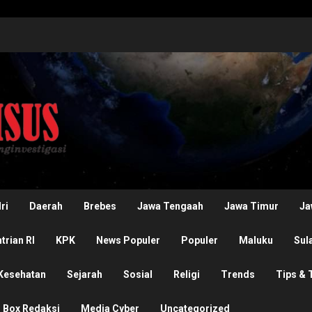
ri
Daerah
Brebes
Jawa Tengaah
Jawa Timur
Ja
rian RI
KPK
News Populer
Populer
Maluku
Sul
Kesehatan
Sejarah
Sosial
Religi
Trends
Tips & 
Box Redaksi
Media Cyber
Uncategorized