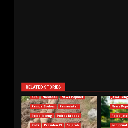
Berita Terkini
Brebes
RELATED STORIES
Jawa Tengah
Kejagung
Kejari
Brebes
KPK
Nasional
News Populer
Jawa Ten
Pemda Brebes
Pemerintah
News Pop
Polda Jateng
Polres Brebes
Polda Jat
Polri
Presiden RI
Sejarah
Sepiritual