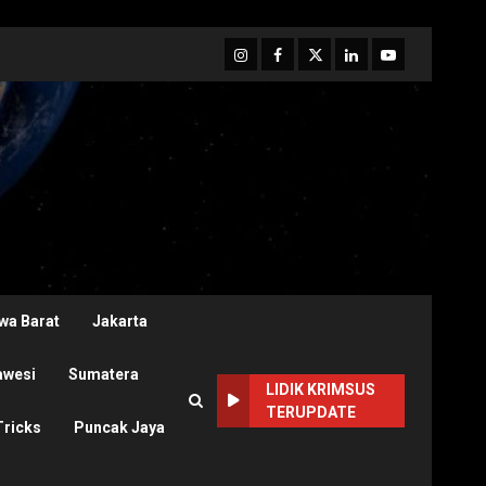
Instagram
Facebook
Twitter
Linkedin
Youtube
wa Barat
Jakarta
awesi
Sumatera
LIDIK KRIMSUS
TERUPDATE
Tricks
Puncak Jaya