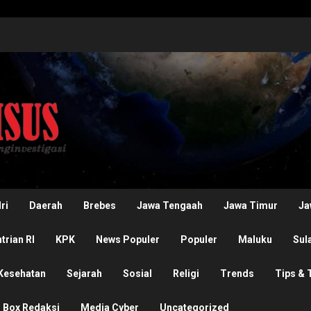
ri
Daerah
Brebes
Jawa Tengaah
Jawa Timur
Ja
rian RI
KPK
News Populer
Populer
Maluku
Sul
Kesehatan
Sejarah
Sosial
Religi
Trends
Tips & 
Box Redaksi
Media Cyber
Uncategorized