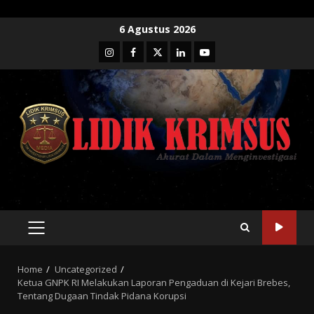
Skip
6 Agustus 2026
to
Instagram
Facebook
Twitter
Linkedin
Youtube
content
PRIMARY
MENU
Home
Uncategorized
Ketua GNPK RI Melakukan Laporan Pengaduan di Kejari Brebes,
Tentang Dugaan Tindak Pidana Korupsi