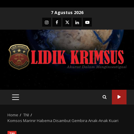
Skip
7 Agustus 2026
to
Instagram
Facebook
Twitter
Linkedin
Youtube
content
PRIMARY
MENU
Home
TNI
Komsos Marinir Habema Disambut Gembira Anak-Anak Kuari
TNI