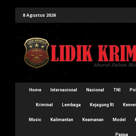
Skip
8 Agustus 2026
to
content
Home
Internasional
Nasional
TNI
Pol
Kriminal
Lembaga
Kejagung RI
Kement
Music
Kalimantan
Keamanan
Model
Papua