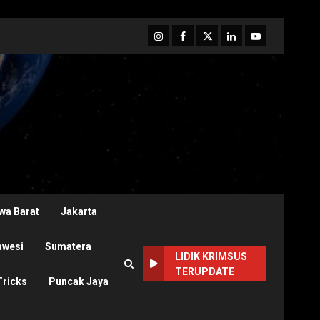
Instagram
Facebook
Twitter
Linkedin
Youtube
wa Barat
Jakarta
awesi
Sumatera
LIDIK KRIMSUS
TERUPDATE
Tricks
Puncak Jaya