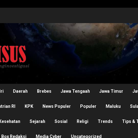
ri
Daerah
Brebes
Jawa Tengaah
Jawa Timur
Ja
rian RI
KPK
News Populer
Populer
Maluku
Sul
Kesehatan
Sejarah
Sosial
Religi
Trends
Tips & 
Box Redaksi
Media Cyber
Uncategorized