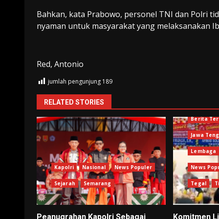
Bahkan, kata Prabowo, personel TNI dan Polri ti
nyaman untuk masyarakat yang melaksanakan Ib
Red, Antonio
jumlah pengunjung
189
RELATED STORIES
Berita Ter
Jawa Ten
Lembaga
Kapolri
Nasional
News Populer
News Pop
Sejarah
Semarang
Tegal
T
Peanugrahan Kapolri Sebagai
Komitmen Li