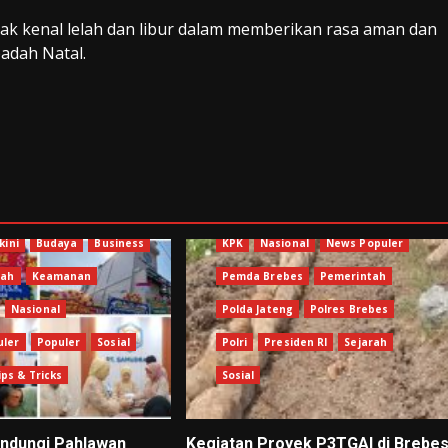
dak kenal lelah dan libur dalam memberikan rasa aman dan
adah Natal.
Berita Terkini
Brebes
Jawa Tengah
Kejagung
Kejari
kini
Budaya
Business
KPK
Nasional
News Populer
gah
Keamanan
Pemda Brebes
Pemerintah
Nasional
Polda Jateng
Polres Brebes
uler
Populer
Sosial
Polri
Presiden RI
Sejarah
ips & Tricks
Sosial
ndungi Pahlawan
Kegiatan Proyek P3TGAI di Brebe