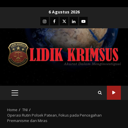
Skip
6 Agustus 2026
to
Instagram
Facebook
Twitter
Linkedin
Youtube
content
PRIMARY
MENU
Home
TNI
Operasi Rutin Polsek Patean, Fokus pada Pencegahan
Premanisme dan Miras