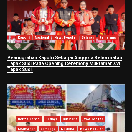
Kapolri
Nasional
News Populer
Sejarah
Semarang
Peanugrahan Kapolri Sebagai Anggota Kehormatan
Tapak Suci Pada Opening Ceremony Muktamar XVI
Tapak Suci.
Berita Terkini
Budaya
Business
Jawa Tengah
Keamanan
Lembaga
Nasional
News Populer