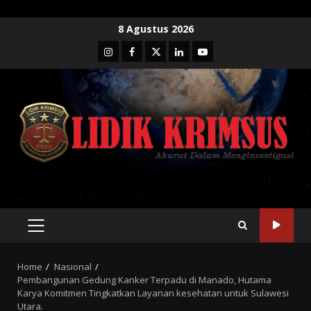
Skip
8 Agustus 2026
to
Instagram
Facebook
Twitter
Linkedin
Youtube
content
PRIMARY
MENU
Home
Nasional
Pembangunan Gedung Kanker Terpadu di Manado, Hutama
Karya Komitmen Tingkatkan Layanan kesehatan untuk Sulawesi
Utara.