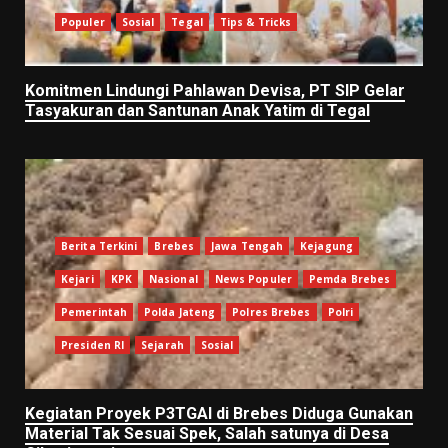
Populer
Sosial
Tegal
Tips & Tricks
Komitmen Lindungi Pahlawan Devisa, PT SIP Gelar
Tasyakuran dan Santunan Anak Yatim di Tegal
Berita Terkini
Brebes
Jawa Tengah
Kejagung
Kejari
KPK
Nasional
News Populer
Pemda Brebes
Pemerintah
Polda Jateng
Polres Brebes
Polri
Presiden RI
Sejarah
Sosial
Kegiatan Proyek P3TGAI di Brebes Diduga Gunakan
Material Tak Sesuai Spek, Salah satunya di Desa