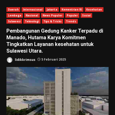
Daerah
Internasional
Jakarta
Kementrian RI
Kesehatan
Lembaga
Nasional
News Populer
Populer
Sosial
Sulawesi
Teknologi
Tips & Tricks
Trends
Pembangunan Gedung Kanker Terpadu di
Manado, Hutama Karya Komitmen
Tingkatkan Layanan kesehatan untuk
Sulawesi Utara.
lidikkrimsus
5 Februari 2025