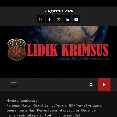
Skip
7 Agustus 2026
to
Instagram
Facebook
Twitter
Linkedin
Youtube
content
PRIMARY
MENU
Home
Lembaga
Penegak Hukum Tindak Lanjut Temuan BPK Terkait Anggaran
Daerah serta Hasil Pemeriksaan atas Laporan Keuangan
Pemerintah Kabupaten Aceh Timur tahun 2023