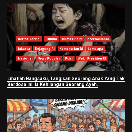
Berita Terkini
Hukum
Humas Polri
Internasional
Jakarta
Kejagung RI
Kementrian RI
Lembaga
Nasional
News Populer
Polri
Wakil Presiden RI
Lihatlah Bangsaku, Tangisan Seorang Anak Yang Tak
Berdosa Ini. Ia Kehilangan Seorang Ayah.