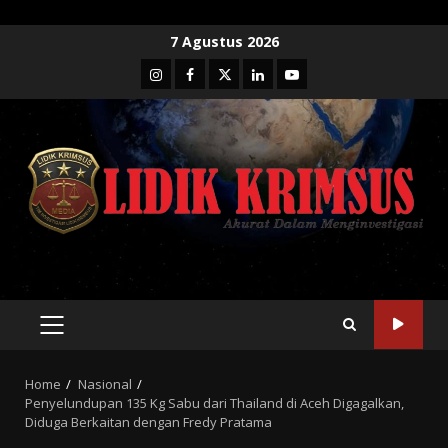
Skip
7 Agustus 2026
to
Instagram
Facebook
Twitter
Linkedin
Youtube
content
PRIMARY
MENU
Home
Nasional
Penyelundupan 135 Kg Sabu dari Thailand di Aceh Digagalkan,
Diduga Berkaitan dengan Fredy Pratama