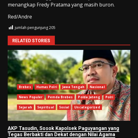
menangkap Fredy Pratama yang masih buron.
Red/Andre
jumlah pengunjung
205
RELATED STORIES
Brebes
Humas Polri
Jawa Tengah
Nasional
News Populer
Pemda Brebes
Polda Jateng
Polri
Sejarah
Sepiritual
Sosial
Uncategorized
AKP Tasudin, Sosok Kapolsek Paguyangan yang
Tegas Berbakti dan Dekat dengan Nilai Agama