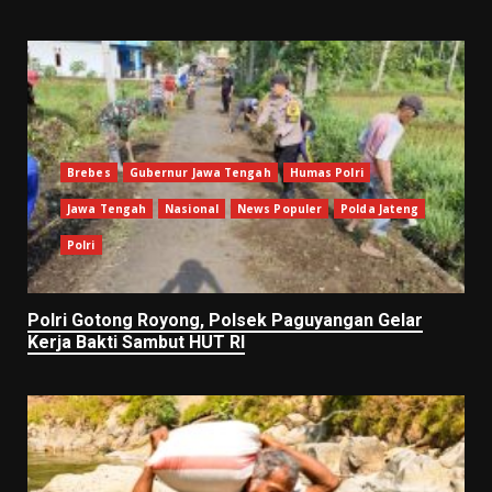
Brebes
Gubernur Jawa Tengah
Humas Polri
Jawa Tengah
Nasional
News Populer
Polda Jateng
Polri
Polri Gotong Royong, Polsek Paguyangan Gelar
Kerja Bakti Sambut HUT RI