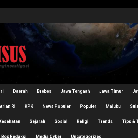
ri
Daerah
Brebes
Jawa Tengaah
Jawa Timur
Ja
rian RI
KPK
News Populer
Populer
Maluku
Sul
Kesehatan
Sejarah
Sosial
Religi
Trends
Tips & 
Box Redaksi
Media Cyber
Uncategorized