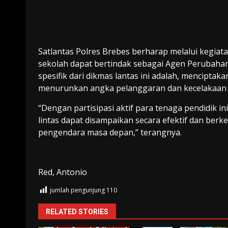
Satlantas Polres Brebes berharap melalui kegiat
sekolah dapat bertindak sebagai Agen Perubahan 
spesifik dari dikmas lantas ini adalah, menciptak
menurunkan angka pelanggaran dan kecelakaan la
“Dengan partisipasi aktif para tenaga pendidik i
lintas dapat disampaikan secara efektif dan ber
pengendara masa depan,” terangnya.
Red, Antonio
jumlah pengunjung
110
RELATED STORIES
Brebes
Humas Polri