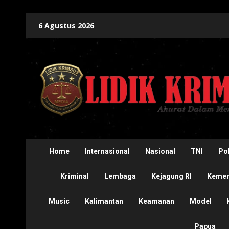
Skip
6 Agustus 2026
to
content
Home
Internasional
Nasional
TNI
Pol
Kriminal
Lembaga
Kejagung RI
Kement
Music
Kalimantan
Keamanan
Model
Papua