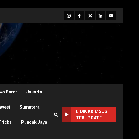
Instagram
Facebook
Twitter
Linkedin
Youtube
wa Barat
Jakarta
awesi
Sumatera
LIDIK KRIMSUS
TERUPDATE
Tricks
Puncak Jaya