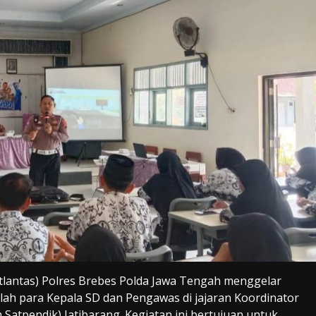
atlantas) Polres Brebes Polda Jawa Tengah menggelar
alah para Kepala SD dan Pengawas di jajaran Koordinator
Satpendik) Jatibarang. Kegiatan ini bertujuan untuk