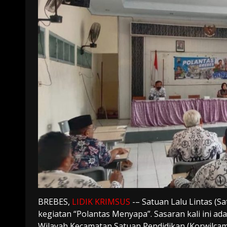
BREBES,
LIDIK KRIMSUS
-– Satuan Lalu Lintas (S
kegiatan “Polantas Menyapa”. Sasaran kali ini ad
Wilayah Kecamatan Satuan Pendidikan (Korwilcam 