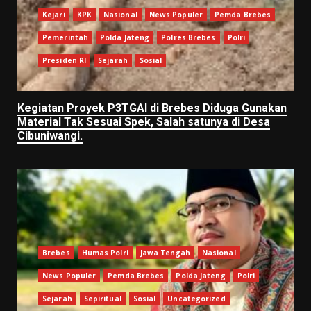
Kejari
KPK
Nasional
News Populer
Pemda Brebes
Pemerintah
Polda Jateng
Polres Brebes
Polri
Presiden RI
Sejarah
Sosial
Kegiatan Proyek P3TGAI di Brebes Diduga Gunakan
Material Tak Sesuai Spek, Salah satunya di Desa
Cibuniwangi.
Brebes
Humas Polri
Jawa Tengah
Nasional
News Populer
Pemda Brebes
Polda Jateng
Polri
Sejarah
Sepiritual
Sosial
Uncategorized