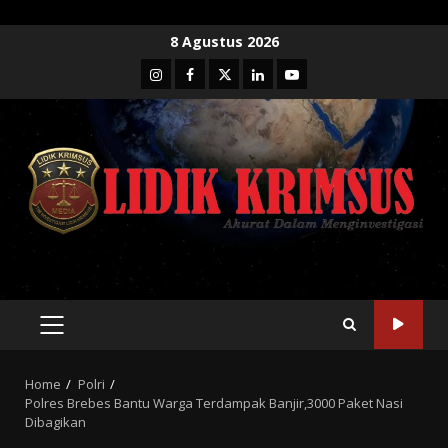
Skip
8 Agustus 2026
to
Instagram
Facebook
Twitter
Linkedin
Youtube
content
PRIMARY
MENU
Home
Polri
Polres Brebes Bantu Warga Terdampak Banjir,3000 Paket Nasi
Dibagikan