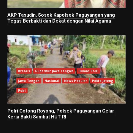
AKP Tasudin, Sosok Kapolsek Paguyangan yang
Tegas Berbakti dan Dekat dengan Nilai Agama
Brebes
Gubernur Jawa Tengah
Humas Polri
Jawa Tengah
Nasional
News Populer
Polda Jateng
Polri
Polri Gotong Royong, Polsek Paguyangan Gelar
Kerja Bakti Sambut HUT RI