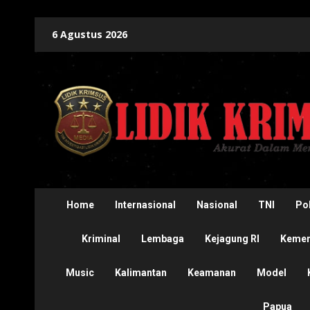
Skip
6 Agustus 2026
to
content
Home
Internasional
Nasional
TNI
Pol
Kriminal
Lembaga
Kejagung RI
Kement
Music
Kalimantan
Keamanan
Model
Papua