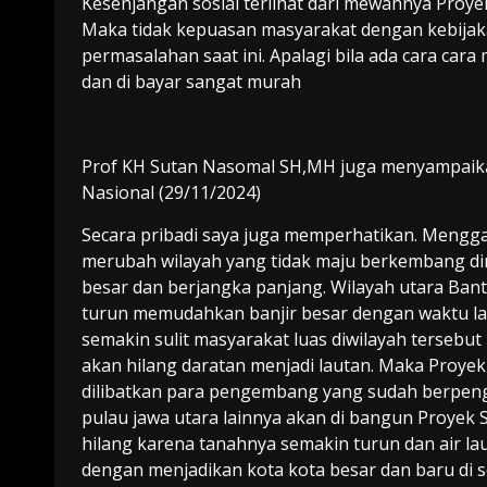
Kesenjangan sosial terlihat dari mewahnya Proyek
Maka tidak kepuasan masyarakat dengan kebijaka
permasalahan saat ini. Apalagi bila ada cara c
dan di bayar sangat murah
Prof KH Sutan Nasomal SH,MH juga menyampaika
Nasional (29/11/2024)
Secara pribadi saya juga memperhatikan. Menggal
merubah wilayah yang tidak maju berkembang d
besar dan berjangka panjang. Wilayah utara Bant
turun memudahkan banjir besar dengan waktu lam
semakin sulit masyarakat luas diwilayah tersebu
akan hilang daratan menjadi lautan. Maka Proyek
dilibatkan para pengembang yang sudah berpeng
pulau jawa utara lainnya akan di bangun Proyek St
hilang karena tanahnya semakin turun dan air l
dengan menjadikan kota kota besar dan baru di 