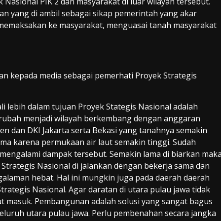
 Nasional PIK 2 dan masyarakat di luar wilayah tersebut.
n yang di ambil sebagai sikap pemerintah yang akar
ara memaksakan ke masyarakat, menguasai tanah masyarakat
n kepada media sebagai pemerhati Proyek Strategis
i lebih dalam tujuan Proyek Stategis Nasional adalah
irubah menjadi wilayah berkembang dengan anggaran
en dan DKI Jakarta serta Bekasi yang tanahnya semakin
a karena permukaan air laut semakin tinggi. Sudah
t mengalami dampak tersebut. Semakin lama di biarkan mak
 Strategis Nasional di jalankan dengan bekerja sama dan
alaman hebat. Hal ini mungkin juga pada daerah daerah
rategis Nasional. Agar daratan di utara pulau jawa tidak
aut masuk. Pembangunan adalah solusi yang sangat bagus
seluruh utara pulau jawa. Perlu pembenahan secara jangka