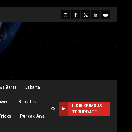
Instagram
Facebook
Twitter
Linkedin
Youtube
wa Barat
Jakarta
awesi
Sumatera
LIDIK KRIMSUS
TERUPDATE
Tricks
Puncak Jaya