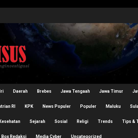
ri
Daerah
Brebes
Jawa Tengaah
Jawa Timur
Ja
rian RI
KPK
News Populer
Populer
Maluku
Sul
Kesehatan
Sejarah
Sosial
Religi
Trends
Tips & 
Box Redaksi
Media Cyber
Uncategorized