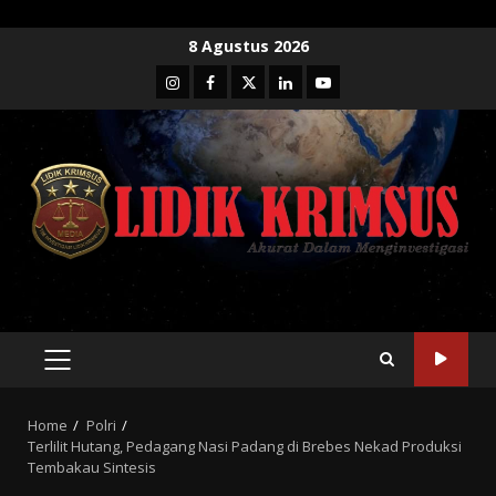
Skip
8 Agustus 2026
to
Instagram
Facebook
Twitter
Linkedin
Youtube
content
PRIMARY
MENU
Home
Polri
Terlilit Hutang, Pedagang Nasi Padang di Brebes Nekad Produksi
Tembakau Sintesis