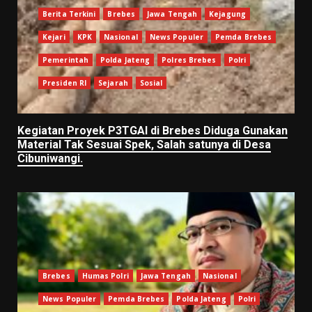
Berita Terkini
Brebes
Jawa Tengah
Kejagung
Kejari
KPK
Nasional
News Populer
Pemda Brebes
Pemerintah
Polda Jateng
Polres Brebes
Polri
Presiden RI
Sejarah
Sosial
Kegiatan Proyek P3TGAI di Brebes Diduga Gunakan
Material Tak Sesuai Spek, Salah satunya di Desa
Cibuniwangi.
Brebes
Humas Polri
Jawa Tengah
Nasional
News Populer
Pemda Brebes
Polda Jateng
Polri