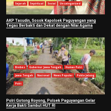
Sejarah
Sepiritual
Sosial
Uncategorized
AKP Tasudin, Sosok Kapolsek Paguyangan yang
Tegas Berbakti dan Dekat dengan Nilai Agama
Brebes
Gubernur Jawa Tengah
Humas Polri
Jawa Tengah
Nasional
News Populer
Polda Jateng
Polri
Polri Gotong Royong, Polsek Paguyangan Gelar
Kerja Bakti Sambut HUT RI