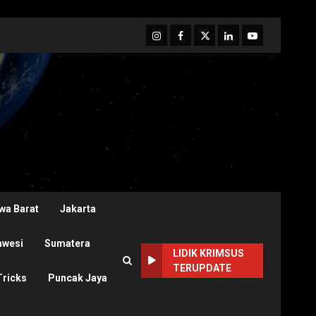
Instagram
Facebook
Twitter
Linkedin
Youtube
wa Barat
Jakarta
awesi
Sumatera
LIDIK KRIMSUS
TERUPDATE
Tricks
Puncak Jaya