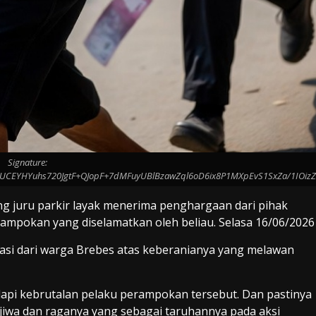
Signature:
QUCEYHYuhs720JgtF+QJopF+7dMFuyUBlBzawZql6oD6ix8P1MXpEvS1SxZa/1IO
ang juru parkir layak menerima penghargaan dari pihak
rampokan yang diselamatkan oleh beliau. Selasa 16/06/2026
siasi dari warga Brebes atas keberanianya yang melawan
api kebrutalan pelaku perampokan tersebut. Dan pastinya
 jiwa dan raganya yang sebagai taruhannya pada aksi