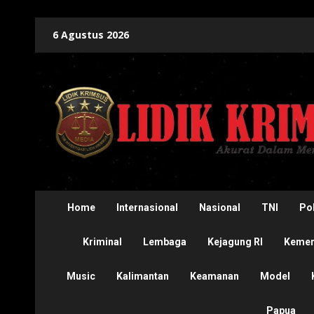
Skip
6 Agustus 2026
to
content
Home
Internasional
Nasional
TNI
Pol
Kriminal
Lembaga
Kejagung RI
Kement
Music
Kalimantan
Keamanan
Model
Papua