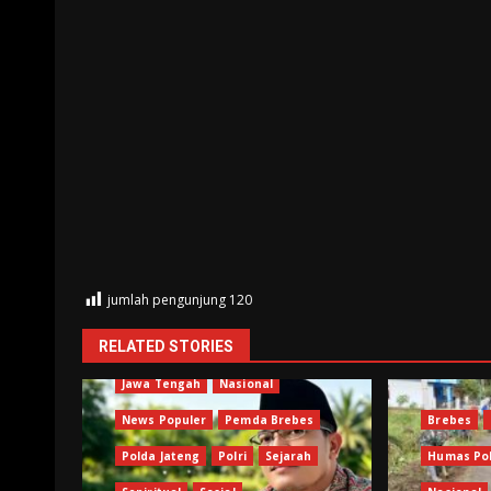
jumlah pengunjung
120
RELATED STORIES
Brebes
Humas Polri
Jawa Tengah
Nasional
News Populer
Pemda Brebes
Brebes
Polda Jateng
Polri
Sejarah
Humas Pol