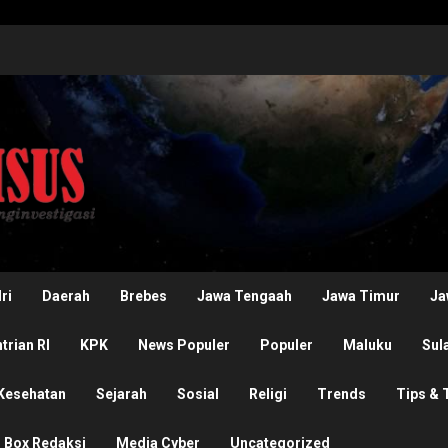
ri
Daerah
Brebes
Jawa Tengaah
Jawa Timur
Ja
rian RI
KPK
News Populer
Populer
Maluku
Sul
Kesehatan
Sejarah
Sosial
Religi
Trends
Tips & 
Box Redaksi
Media Cyber
Uncategorized