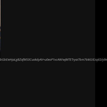
izZbGbEieHjaLgBZafMS0CuokdyAV+u0eoP1vcAW/wJMTETryai7bm764iGIEzq6