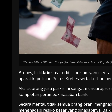
x/27YhucVDH22Wqsljlx70IoprQvvdymwlGVgeNRzM2xcPVnpvJ7
Brebes, Lidikkrimsus.co.idd – ibu sumiyanti seor
aparat kepolisian Polres Brebes serta korban pe
Aksi seorang juru parkir ini sangat menuai apre
komplotan perampok nasabah bank.
Secara mental, tidak semua orang brani menghad
menghadapi resiko besar yang dihadapinya. Baik