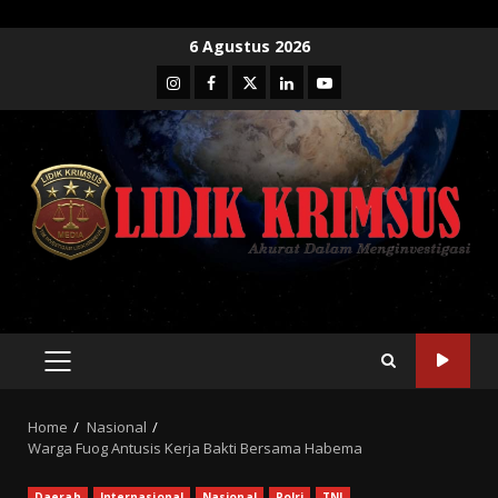
Skip
6 Agustus 2026
to
Instagram
Facebook
Twitter
Linkedin
Youtube
content
PRIMARY
MENU
Home
Nasional
Warga Fuog Antusis Kerja Bakti Bersama Habema
Daerah
Internasional
Nasional
Polri
TNI