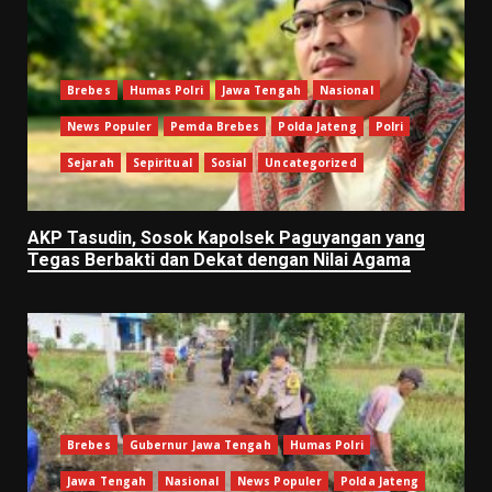
Brebes
Humas Polri
Jawa Tengah
Nasional
News Populer
Pemda Brebes
Polda Jateng
Polri
Sejarah
Sepiritual
Sosial
Uncategorized
AKP Tasudin, Sosok Kapolsek Paguyangan yang
Tegas Berbakti dan Dekat dengan Nilai Agama
Brebes
Gubernur Jawa Tengah
Humas Polri
Jawa Tengah
Nasional
News Populer
Polda Jateng