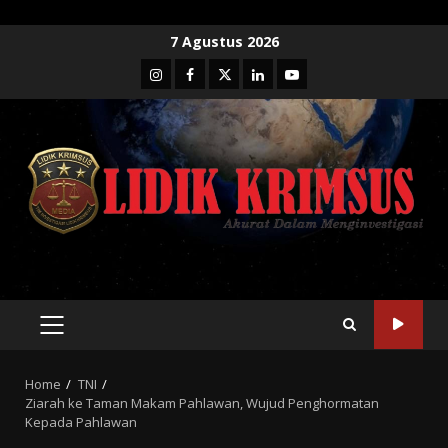
Skip
7 Agustus 2026
to
Instagram
Facebook
Twitter
Linkedin
Youtube
content
PRIMARY
MENU
Home
TNI
Ziarah ke Taman Makam Pahlawan, Wujud Penghormatan
Kepada Pahlawan