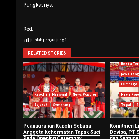
Pungkasnya.
Red,
jumlah pengunjung
111
RELATED STORIES
Berita Ter
Jawa Ten
Lembaga
Kapolri
Nasional
News Populer
News Pop
Sejarah
Semarang
Tegal
T
Peanugrahan Kapolri Sebagai
Komitmen Li
Anggota Kehormatan Tapak Suci
Devisa, PT 
Pada Opening Ceremony
dan Santuna