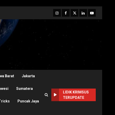
Instagram
Facebook
Twitter
Linkedin
Youtube
wa Barat
Jakarta
awesi
Sumatera
LIDIK KRIMSUS
TERUPDATE
Tricks
Puncak Jaya