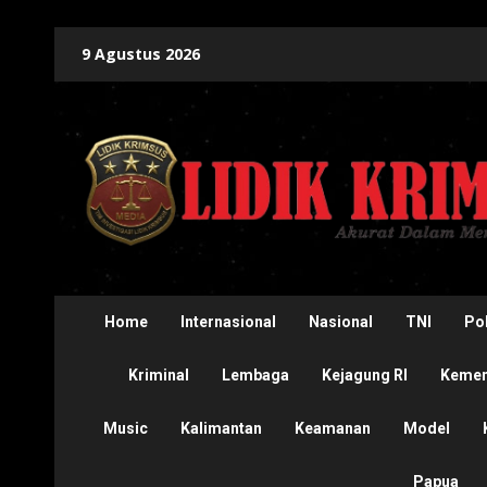
Skip
9 Agustus 2026
to
content
Home
Internasional
Nasional
TNI
Pol
Kriminal
Lembaga
Kejagung RI
Kement
Music
Kalimantan
Keamanan
Model
Papua