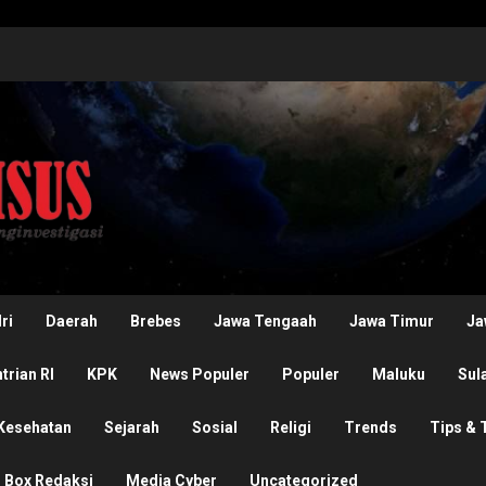
ri
Daerah
Brebes
Jawa Tengaah
Jawa Timur
Ja
rian RI
KPK
News Populer
Populer
Maluku
Sul
Kesehatan
Sejarah
Sosial
Religi
Trends
Tips & 
Box Redaksi
Media Cyber
Uncategorized