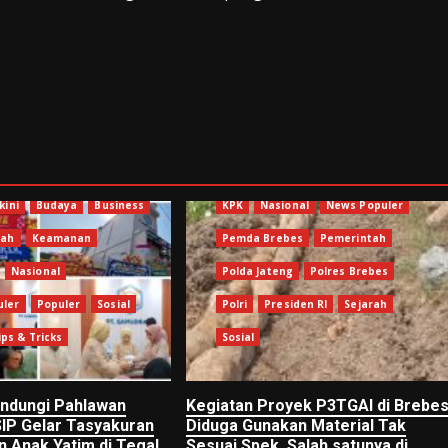
Berita Terkini
Brebes
Jawa Tengah
Kejagung
Kejari
kini
Budaya
Business
KPK
Nasional
News Populer
gah
Keamanan
Pemda Brebes
Pemerintah
Nasional
Polda Jateng
Polres Brebes
uler
Populer
Sosial
Polri
Presiden RI
Sejarah
ips & Tricks
Sosial
ndungi Pahlawan
Kegiatan Proyek P3TGAI di Brebe
SIP Gelar Tasyakuran
Diduga Gunakan Material Tak
n Anak Yatim di Tegal
Sesuai Spek, Salah satunya di