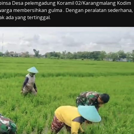
 babinsa Desa pelemgadung Koramil 02/Karangmalang Kodim
arga membersihkan gulma . Dengan peralatan sederhana,
k ada yang tertinggal.