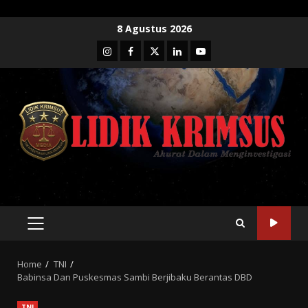
Skip
8 Agustus 2026
to
Instagram
Facebook
Twitter
Linkedin
Youtube
content
PRIMARY
MENU
Home
TNI
Babinsa Dan Puskesmas Sambi Berjibaku Berantas DBD
TNI