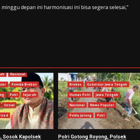
nggu depan ini harmonisasi ini bisa segera selesai,”
Humas Polri
gah
Nasional
uler
Pemda Brebes
Brebes
Gubernur Jawa Tengah
eng
Polri
Sejarah
Humas Polri
Jawa Tengah
Sosial
Nasional
News Populer
rized
Polda Jateng
Polri
, Sosok Kapolsek
Polri Gotong Royong, Polsek