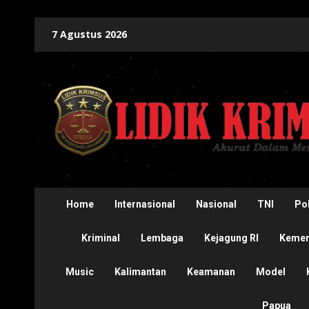
Skip
7 Agustus 2026
to
content
Home
Internasional
Nasional
TNI
Pol
Kriminal
Lembaga
Kejagung RI
Kement
Music
Kalimantan
Keamanan
Model
Papua