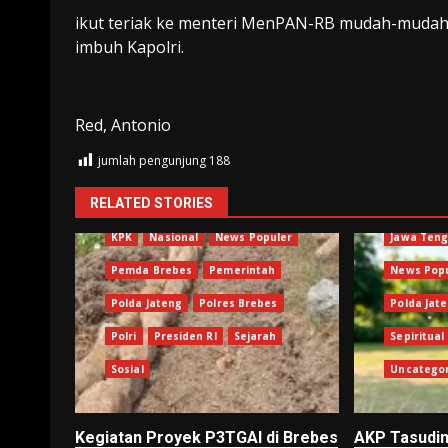
ikut teriak ke menteri MenPAN-RB mudah-mudah mi
imbuh Kapolri.
Red, Antonio
jumlah pengunjung
188
Berita Terkini
Brebes
RELATED STORIES
Jawa Tengah
Kejagung
Kejari
Brebes
KPK
Nasional
News Populer
Jawa Ten
Pemda Brebes
Pemerintah
News Pop
Polda Jateng
Polres Brebes
Polda Jat
Polri
Presiden RI
Sejarah
Sepiritual
Sosial
Uncatego
Kegiatan Proyek P3TGAI di Brebes
AKP Tasudin