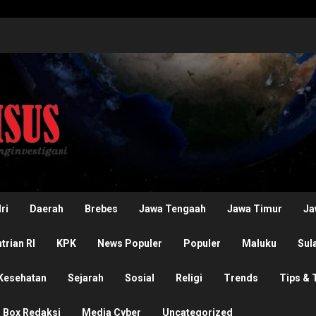
ri
Daerah
Brebes
Jawa Tengaah
Jawa Timur
Ja
rian RI
KPK
News Populer
Populer
Maluku
Sul
Kesehatan
Sejarah
Sosial
Religi
Trends
Tips & 
Box Redaksi
Media Cyber
Uncategorized