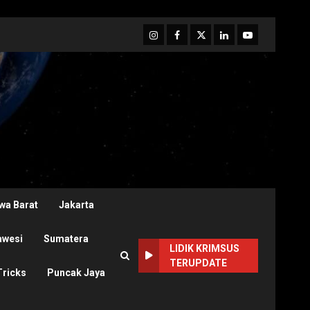
Instagram
Facebook
Twitter
Linkedin
Youtube
wa Barat
Jakarta
awesi
Sumatera
LIDIK KRIMSUS
TERUPDATE
Tricks
Puncak Jaya