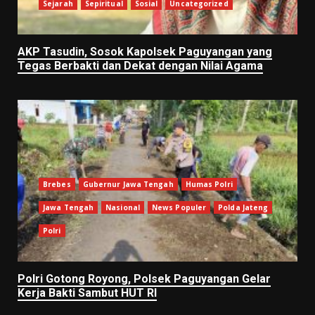
Sejarah
Sepiritual
Sosial
Uncategorized
AKP Tasudin, Sosok Kapolsek Paguyangan yang
Tegas Berbakti dan Dekat dengan Nilai Agama
Brebes
Gubernur Jawa Tengah
Humas Polri
Jawa Tengah
Nasional
News Populer
Polda Jateng
Polri
Polri Gotong Royong, Polsek Paguyangan Gelar
Kerja Bakti Sambut HUT RI