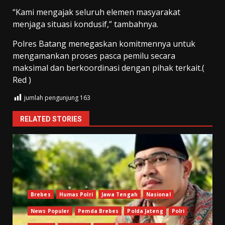
“Kami mengajak seluruh elemen masyarakat
menjaga situasi kondusif,” tambahnya.
Polres Batang menegaskan komitmennya untuk
mengamankan proses pasca pemilu secara
maksimal dan berkoordinasi dengan pihak terkait.(
Red )
jumlah pengunjung
163
RELATED STORIES
Brebes
Humas Polri
Jawa Tengah
Nasional
News Populer
Pemda Brebes
Polda Jateng
Polri