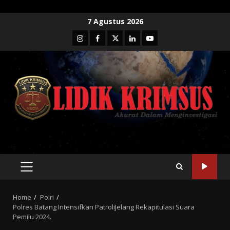
Skip
7 Agustus 2026
to
Instagram
Facebook
Twitter
Linkedin
Youtube
content
PRIMARY
MENU
Home
Polri
Polres Batang Intensifkan PatroliJelang Rekapitulasi Suara
Pemilu 2024.