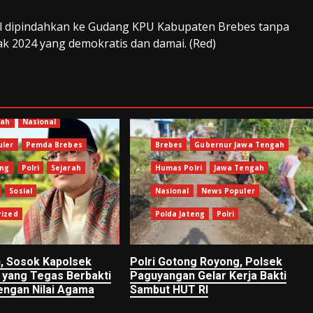
sil dipindahkan ke Gudang KPU Kabupaten Brebes tanpa
k 2024 yang demokratis dan damai. (Red)
Humas Polri
gah
Nasional
uler
Pemda Brebes
Brebes
Gubernur Jawa Tengah
eng
Polri
Sejarah
Humas Polri
Jawa Tengah
Sosial
Nasional
News Populer
rized
Polda Jateng
Polri
, Sosok Kapolsek
Polri Gotong Royong, Polsek
yang Tegas Berbakti
Paguyangan Gelar Kerja Bakti
engan Nilai Agama
Sambut HUT RI