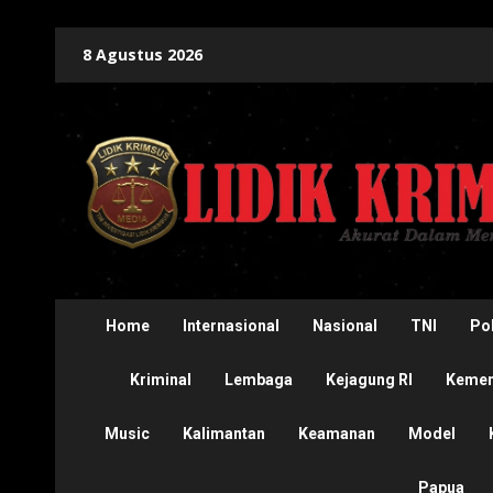
Skip
8 Agustus 2026
to
content
Home
Internasional
Nasional
TNI
Pol
Kriminal
Lembaga
Kejagung RI
Kement
Music
Kalimantan
Keamanan
Model
Papua