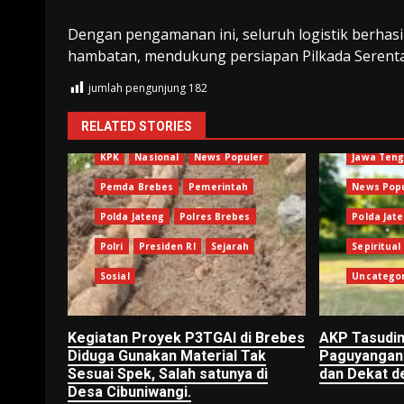
Dengan pengamanan ini, seluruh logistik berha
hambatan, mendukung persiapan Pilkada Serenta
jumlah pengunjung
182
Berita Terkini
Brebes
RELATED STORIES
Jawa Tengah
Kejagung
Kejari
Brebes
KPK
Nasional
News Populer
Jawa Ten
Pemda Brebes
Pemerintah
News Pop
Polda Jateng
Polres Brebes
Polda Jat
Polri
Presiden RI
Sejarah
Sepiritual
Sosial
Uncatego
Kegiatan Proyek P3TGAI di Brebes
AKP Tasudin
Diduga Gunakan Material Tak
Paguyangan 
Sesuai Spek, Salah satunya di
dan Dekat d
Desa Cibuniwangi.