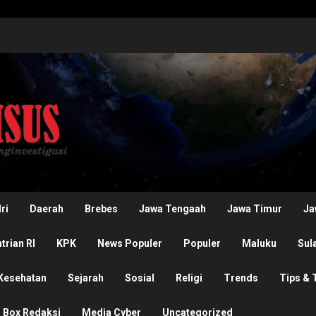
ri
Daerah
Brebes
Jawa Tengaah
Jawa Timur
Ja
rian RI
KPK
News Populer
Populer
Maluku
Sul
Kesehatan
Sejarah
Sosial
Religi
Trends
Tips & 
Box Redaksi
Media Cyber
Uncategorized