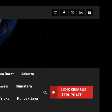
Instagram
Facebook
Twitter
Linkedin
Youtube
wa Barat
Jakarta
awesi
Sumatera
LIDIK KRIMSUS
TERUPDATE
Tricks
Puncak Jaya