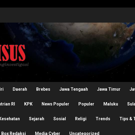
ri
Daerah
Brebes
Jawa Tengaah
Jawa Timur
Ja
rian RI
KPK
News Populer
Populer
Maluku
Sul
Kesehatan
Sejarah
Sosial
Religi
Trends
Tips & 
Box Redaksi
Media Cyber
Uncategorized