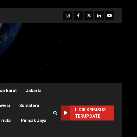
Instagram
Facebook
Twitter
Linkedin
Youtube
wa Barat
Jakarta
awesi
Sumatera
LIDIK KRIMSUS
TERUPDATE
Tricks
Puncak Jaya