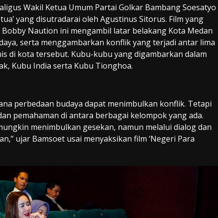
aligus Wakil Ketua Umum Partai Golkar Bambang Soesatyo
ua’ yang disutradarai oleh Agustinus Sitorus. Film yang
ra Bobby Naution ini mengambil latar belakang Kota Medan
aya, serta menggambarkan konflik yang terjadi antar lima
is di kota tersebut. Kubu-kubu yang digambarkan dalam
tak, Kubu India serta Kubu Tionghoa.
mana perbedaan budaya dapat menimbulkan konflik. Tetapi
og dan pemahaman di antara berbagai kelompok yang ada.
ungkin menimbulkan gesekan, namun melalui dialog dan
,” ujar Bamsoet usai menyaksikan film ‘Negeri Para