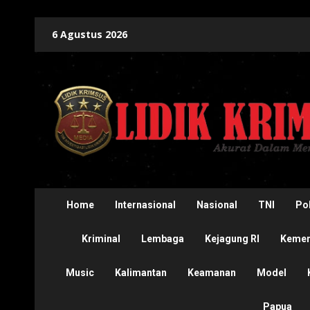
Skip
6 Agustus 2026
to
content
Home
Internasional
Nasional
TNI
Pol
Kriminal
Lembaga
Kejagung RI
Kement
Music
Kalimantan
Keamanan
Model
Papua