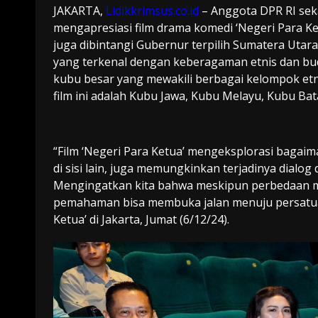
JAKARTA,
Lidikkrimsus.co.id
– Anggota DPR RI sek
mengapresiasi film drama komedi ‘Negeri Para Ket
juga dibintangi Gubernur terpilih Sumatera Uta
yang terkenal dengan keberagaman etnis dan bud
kubu besar yang mewakili berbagai kelompok etn
film ini adalah Kubu Jawa, Kubu Melayu, Kubu Ba
“Film ‘Negeri Para Ketua’ mengeksplorasi bagai
di sisi lain, juga memungkinkan terjadinya dial
Mengingatkan kita bahwa meskipun perbedaan m
pemahaman bisa membuka jalan menuju persatuan
Ketua’ di Jakarta, Jumat (6/12/24).