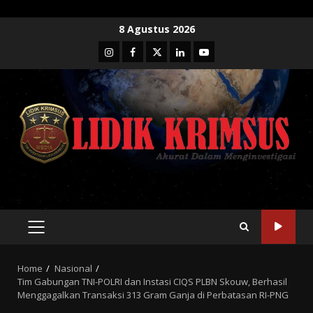
Skip
8 Agustus 2026
to
Instagram
Facebook
Twitter
Linkedin
Youtube
content
PRIMARY
MENU
Home
Nasional
Tim Gabungan TNI-POLRI dan Instasi CIQS PLBN Skouw, Berhasil
Menggagalkan Transaksi 313 Gram Ganja di Perbatasan RI-PNG