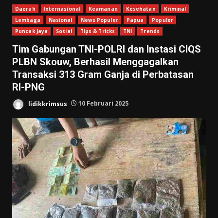
Daerah
Internasional
Keamanan
Kesehatan
Kriminal
Lembaga
Nasional
News Populer
Papua
Populer
Puncak Jaya
Sosial
Tips & Tricks
TNI
Trends
Tim Gabungan TNI-POLRI dan Instasi CIQS
PLBN Skouw, Berhasil Menggagalkan
Transaksi 313 Gram Ganja di Perbatasan
RI-PNG
lidikkrimsus
10 Februari 2025