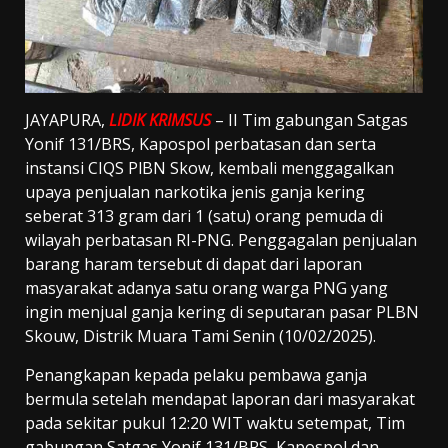
JAYAPURA,
LIDIK KRIMSUS
– II Tim gabungan Satgas
Yonif 131/BRS, Kapospol perbatasan dan serta
instansi CIQS PlBN Skow, kembali menggagalkan
upaya penjualan narkotika jenis ganja kering
seberat 313 gram dari 1 (satu) orang pemuda di
wilayah perbatasan RI-PNG. Penggagalan penjualan
barang haram tersebut di dapat dari laporan
masyarakat adanya satu orang warga PNG yang
ingin menjual ganja kering di seputaran pasar PLBN
Skouw, Distrik Muara Tami Senin (10/02/2025).
Penangkapan kepada pelaku pembawa ganja
bermula setelah mendapat laporan dari masyarakat
pada sekitar pukul 12:20 WIT waktu setempat, Tim
gabungan Satgas Yonif 131/BRS, Kapospol dan