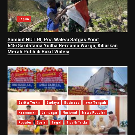
Papua
Sambut HUT RI, Pos Walesi Satgas Yonif
645/Gardatama Yudha Bersama Warga, Kibarkan
Merah Putih di Bukit Walesi
Berita Terkini
Budaya
Business
Jawa Tengah
Keamanan
Lembaga
Nasional
News Populer
Populer
Sosial
Tegal
Tips & Tricks