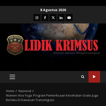
Skip
8 Agustus 2026
to
Instagram
Facebook
Twitter
Linkedin
Youtube
content
PRIMARY
MENU
Home
Nasional
Wamen Viva Yoga: Program Pemeriksaan Kesehatan Gratis Juga
Berlaku Di Kawasan Transmigrasi