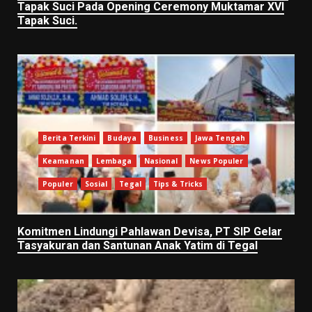
Tapak Suci Pada Opening Ceremony Muktamar XVI
Tapak Suci.
Berita Terkini
Budaya
Business
Jawa Tengah
Keamanan
Lembaga
Nasional
News Populer
Populer
Sosial
Tegal
Tips & Tricks
Komitmen Lindungi Pahlawan Devisa, PT SIP Gelar
Tasyakuran dan Santunan Anak Yatim di Tegal