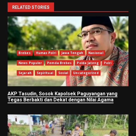
RELATED STORIES
Brebes
Humas Polri
Jawa Tengah
Nasional
News Populer
Pemda Brebes
Polda Jateng
Polri
Sejarah
Sepiritual
Sosial
Uncategorized
AKP Tasudin, Sosok Kapolsek Paguyangan yang
Tegas Berbakti dan Dekat dengan Nilai Agama