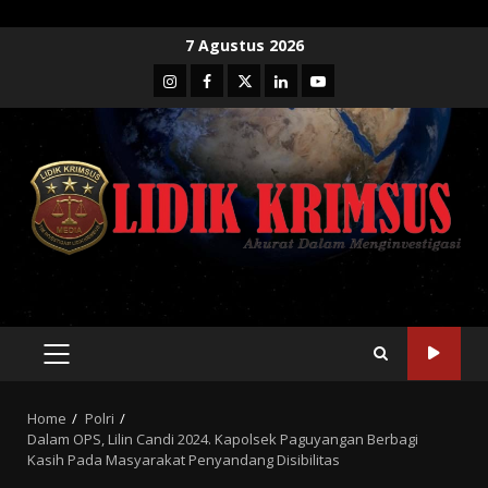
Skip
7 Agustus 2026
to
Instagram
Facebook
Twitter
Linkedin
Youtube
content
PRIMARY
MENU
Home
Polri
Dalam OPS, Lilin Candi 2024. Kapolsek Paguyangan Berbagi
Kasih Pada Masyarakat Penyandang Disibilitas