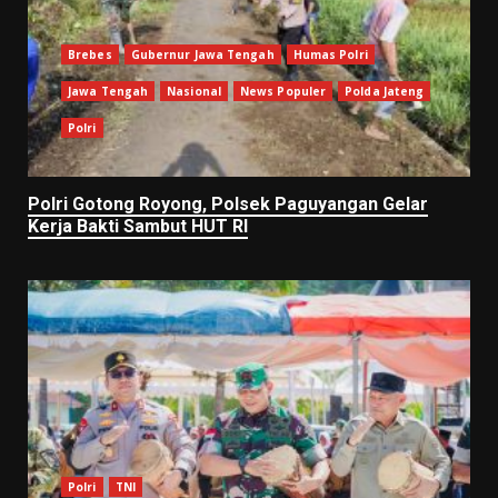
Brebes
Gubernur Jawa Tengah
Humas Polri
Jawa Tengah
Nasional
News Populer
Polda Jateng
Polri
Polri Gotong Royong, Polsek Paguyangan Gelar
Kerja Bakti Sambut HUT RI
Polri
TNI