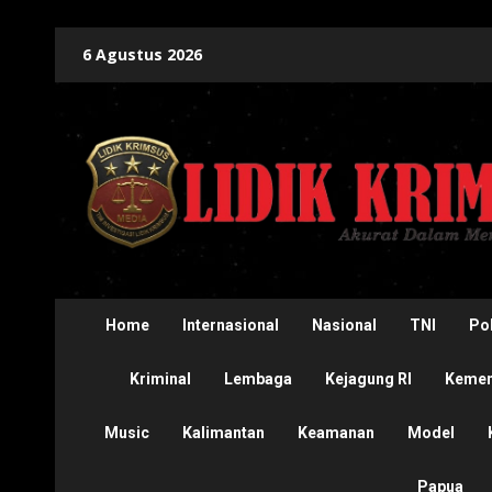
Skip
6 Agustus 2026
to
content
Home
Internasional
Nasional
TNI
Pol
Kriminal
Lembaga
Kejagung RI
Kement
Music
Kalimantan
Keamanan
Model
Papua