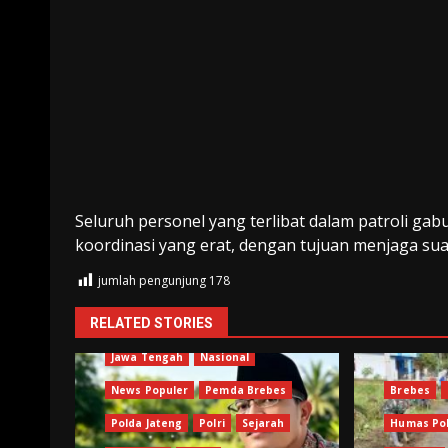
Seluruh personel yang terlibat dalam patroli 
koordinasi yang erat, dengan tujuan menjaga s
jumlah pengunjung
178
RELATED STORIES
Brebes
Humas Polri
Jawa Tengah
Nasional
News Populer
Pemda Brebes
Brebes
Polda Jateng
Polri
Sejarah
Humas Pol