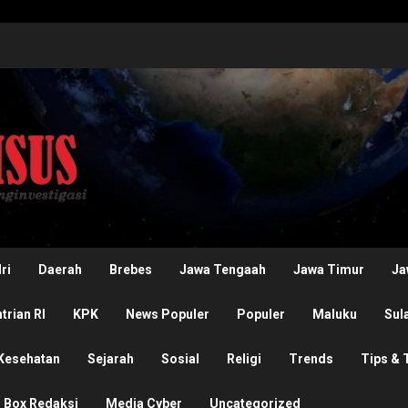
ri
Daerah
Brebes
Jawa Tengaah
Jawa Timur
Ja
rian RI
KPK
News Populer
Populer
Maluku
Sul
Kesehatan
Sejarah
Sosial
Religi
Trends
Tips & 
Box Redaksi
Media Cyber
Uncategorized