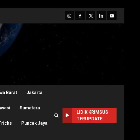
Instagram
Facebook
Twitter
Linkedin
Youtube
wa Barat
Jakarta
awesi
Sumatera
LIDIK KRIMSUS
TERUPDATE
Tricks
Puncak Jaya