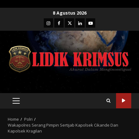
Skip
8 Agustus 2026
to
Instagram
Facebook
Twitter
Linkedin
Youtube
content
PRIMARY
MENU
Home
Polri
Wakapolres Serang Pimpin Sertijab Kapolsek Cikande Dan
Kapolsek Kragilan