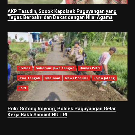
AKP Tasudin, Sosok Kapolsek Paguyangan yang
Tegas Berbakti dan Dekat dengan Nilai Agama
Brebes
Gubernur Jawa Tengah
Humas Polri
Jawa Tengah
Nasional
News Populer
Polda Jateng
Polri
Polri Gotong Royong, Polsek Paguyangan Gelar
Kerja Bakti Sambut HUT RI