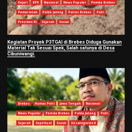
Kejari
KPK
Nasional
News Populer
Pemda Brebes
Pemerintah
Polda Jateng
Polres Brebes
Polri
Presiden RI
Sejarah
Sosial
Kegiatan Proyek P3TGAI di Brebes Diduga Gunakan
Material Tak Sesuai Spek, Salah satunya di Desa
Cibuniwangi.
Brebes
Humas Polri
Jawa Tengah
Nasional
News Populer
Pemda Brebes
Polda Jateng
Polri
Sejarah
Sepiritual
Sosial
Uncategorized